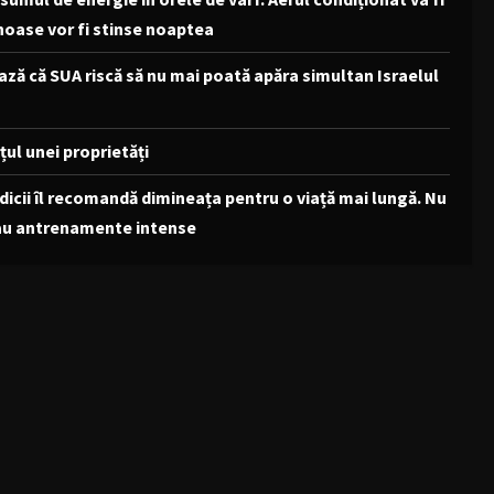
noase vor fi stinse noaptea
ză că SUA riscă să nu mai poată apăra simultan Israelul
ul unei proprietăți
dicii îl recomandă dimineața pentru o viață mai lungă. Nu
au antrenamente intense