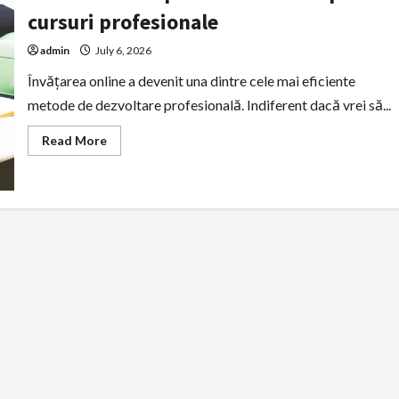
cursuri profesionale
admin
July 6, 2026
Învățarea online a devenit una dintre cele mai eficiente
metode de dezvoltare profesională. Indiferent dacă vrei să...
Read
Read More
more
about
Cele
mai
bune
platforme
online
pentru
cursuri
profesionale