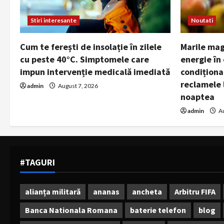
Noutati
Stiri interesante
Marile ma
Cum te ferești de insolație în zilele
energie în 
cu peste 40°C. Simptomele care
condiționat
impun intervenție medicală imediată
reclamele 
admin
August 7, 2026
noaptea
admin
Au
#TAGURI
alianța militară
ananas
ancheta
Arbitru FIFA
Banca Nationala Romana
baterie telefon
blog