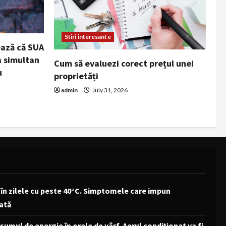
Stiri interesante
ează că SUA
a simultan
Cum să evaluezi corect prețul unei
u
proprietăți
admin
July 31, 2026
e în zilele cu peste 40°C. Simptomele care impun
ată
umul de energie în orele de vârf. Aerul condiționat va fi