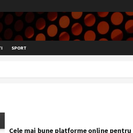
I
SPORT
Cele mai bune platforme online pentru