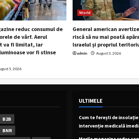
World
gazine reduc consumul de
General american avertiz
orele de vârf. Aerul
riscă să nu mai poată apăr
 va fi limitat, iar
Israelul și propriul teritori
luminoase vor fi stinse
admin
August 3, 2026
gust 5, 2026
ULTIMELE
Cum te ferești de insolați
B2B
intervenție medicală imedi
BNR
Marile magazine reduc cons