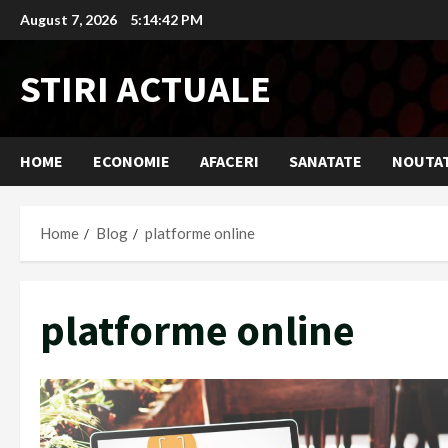
Skip
August 7, 2026
5:14:43 PM
to
content
STIRI ACTUALE
HOME
ECONOMIE
AFACERI
SANATATE
NOUTAT
Home
Blog
platforme online
platforme online