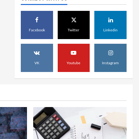
apăra simultan Israelul și
propriul teritoriu
3
August 3, 2026
Stiri interesante
Facebook
Twitter
Linkedin
Cum să evaluezi corect prețul
unei proprietăți
July 31, 2026
4
VK
Youtube
Instagram
Sanatate
Obiceiul simplu pe care
medicii îl recomandă
dimineața pentru o viață mai
lungă. Nu este vorba despre
5
cafea sau antrenamente
intense
July 29, 2026