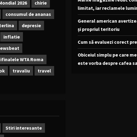
Mondial 2026
chirie
limitat, iar reclamele lumi
consumul de ananas
General american avertizea
sterlina
depresie
și propriul teritoriu
inflatie
Cum să evaluezi corect preț
ewsbeat
Obiceiul simplu pe care me
ifinalele WTA Roma
este vorba despre cafea s
ok
travaliu
travel
Stiri interesante