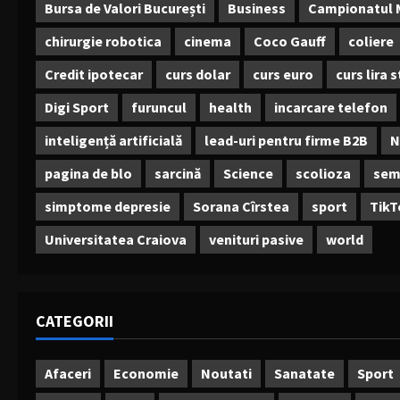
Bursa de Valori București
Business
Campionatul 
chirurgie robotica
cinema
Coco Gauff
coliere
Credit ipotecar
curs dolar
curs euro
curs lira 
Digi Sport
furuncul
health
incarcare telefon
inteligență artificială
lead-uri pentru firme B2B
N
pagina de blo
sarcină
Science
scolioza
sem
simptome depresie
Sorana Cîrstea
sport
TikT
Universitatea Craiova
venituri pasive
world
CATEGORII
Afaceri
Economie
Noutati
Sanatate
Sport