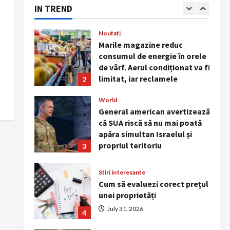
Simptomele care impun
IN TREND
intervenție medicală imediată
1
August 7, 2026
Noutati
Marile magazine reduc
consumul de energie în orele
de vârf. Aerul condiționat va fi
limitat, iar reclamele
2
luminoase vor fi stinse
noaptea
World
General american avertizează
August 5, 2026
că SUA riscă să nu mai poată
apăra simultan Israelul și
propriul teritoriu
3
August 3, 2026
Stiri interesante
Cum să evaluezi corect prețul
unei proprietăți
July 31, 2026
4