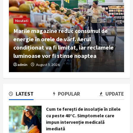
Noutati
Marile magazine reduc consumul de
energie în orele de vârf. Aerul
condiționat va fi limitat, iar reclamele
luminoase vor fi stinse noaptea
Marile magazine reduc consumul de
admin
August 5, 2026
energie în orele de vârf. Aerul
condiționat va fi limitat, iar
reclamele luminoase vor fi stinse
2
noaptea
LATEST
POPULAR
UPDATE
August 5, 2026
General american avertizează că
SUA riscă să nu mai poată apăra
Cum te ferești de insolație în zilele
simultan Israelul și propriul
cu peste 40°C. Simptomele care
teritoriu
impun intervenție medicală
3
August 3, 2026
imediată