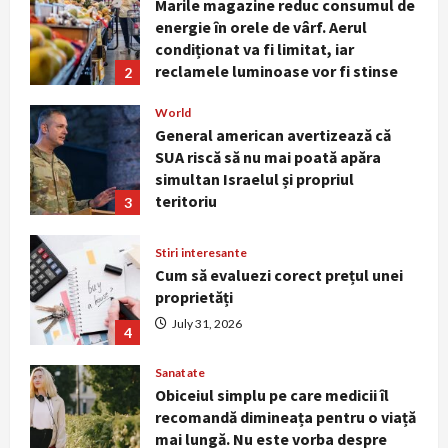
General american avertizează că
SUA riscă să nu mai poată apăra
simultan Israelul și propriul
teritoriu
3
August 3, 2026
Stiri interesante
Cum să evaluezi corect prețul unei
proprietăți
July 31, 2026
4
Sanatate
Obiceiul simplu pe care medicii îl
recomandă dimineața pentru o viață
mai lungă. Nu este vorba despre
cafea sau antrenamente intense
5
July 29, 2026
Stiri interesante
Cum te ferești de insolație în zilele
cu peste 40°C. Simptomele care
impun intervenție medicală