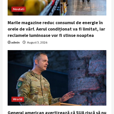
Noutati
Marile magazine reduc consumul de energie în
orele de vârf. Aerul condiționat va fi limitat, iar
reclamele luminoase vor fi stinse noaptea
admin
August 5, 2026
World
General american avertizează că SUA riscă să nu