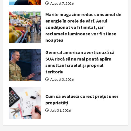
August 7, 2026
Cum să evaluezi corect prețul unei
Marile magazine reduc consumul de
proprietăți
energie în orele de vârf. Aerul
July 31, 2026
condiționat va fi limitat, iar
4
reclamele luminoase vor fi stinse
noaptea
Obiceiul simplu pe care medicii îl
recomandă dimineața pentru o viață
August 5, 2026
General american avertizează că
mai lungă. Nu este vorba despre
SUA riscă să nu mai poată apăra
cafea sau antrenamente intense
simultan Israelul și propriul
5
July 29, 2026
teritoriu
Cum te ferești de insolație în zilele
August 3, 2026
cu peste 40°C. Simptomele care
impun intervenție medicală
Cum să evaluezi corect prețul unei
imediată
proprietăți
1
August 7, 2026
July 31, 2026
Marile magazine reduc consumul de
energie în orele de vârf. Aerul
condiționat va fi limitat, iar