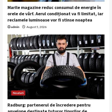
proprietăți
Marile magazine reduc consumul de energie în
July 31, 2026
orele de vârf. Aerul condiționat va fi limitat, iar
4
reclamele luminoase vor fi stinse noaptea
Obiceiul simplu pe care medicii îl
admin
August 5, 2026
recomandă dimineața pentru o viață
mai lungă. Nu este vorba despre
cafea sau antrenamente intense
5
July 29, 2026
Noutati
Radburg: partenerul de încredere pentru
anvelope destinate tuturor tipurilor de