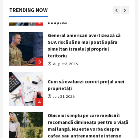
reclamele luminoase vor fi stinse
TRENDING NOW
2
noaptea
August 5, 2026
General american avertizează că
SUA riscă să nu mai poată apăra
simultan Israelul și propriul
teritoriu
3
August 3, 2026
Cum să evaluezi corect prețul unei
proprietăți
July 31, 2026
4
Obiceiul simplu pe care medicii îl
recomandă dimineața pentru o viață
mai lungă. Nu este vorba despre
cafea sau antrenamente intense
5
July 29, 2026