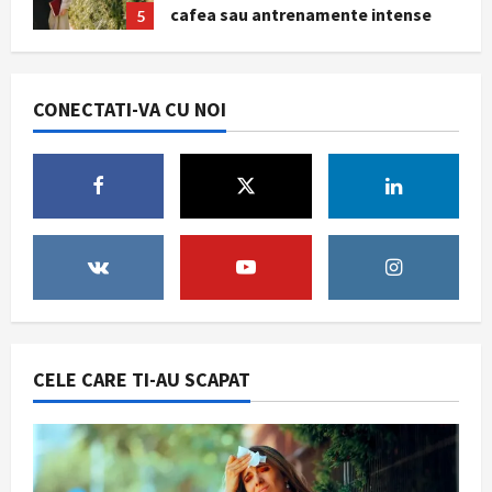
imediată
1
August 7, 2026
Noutati
Marile magazine reduc consumul de
CONECTATI-VA CU NOI
energie în orele de vârf. Aerul
condiționat va fi limitat, iar
reclamele luminoase vor fi stinse
2
noaptea
World
August 5, 2026
General american avertizează că
SUA riscă să nu mai poată apăra
simultan Israelul și propriul
teritoriu
3
August 3, 2026
Stiri interesante
CELE CARE TI-AU SCAPAT
Cum să evaluezi corect prețul unei
proprietăți
July 31, 2026
4
Sanatate