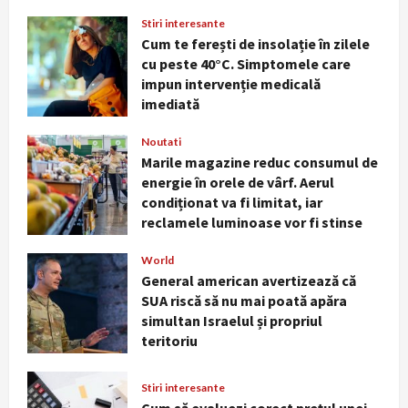
Stiri interesante
Cum te ferești de insolație în zilele
cu peste 40°C. Simptomele care
impun intervenție medicală
Noutati
imediată
Marile magazine reduc consumul de
energie în orele de vârf. Aerul
August 7, 2026
Noutati
condiționat va fi limitat, iar
Marile magazine reduc consumul de
reclamele luminoase vor fi stinse
2
energie în orele de vârf. Aerul
noaptea
condiționat va fi limitat, iar
World
August 5, 2026
reclamele luminoase vor fi stinse
General american avertizează că
noaptea
SUA riscă să nu mai poată apăra
World
simultan Israelul și propriul
August 5, 2026
General american avertizează că
teritoriu
3
SUA riscă să nu mai poată apăra
August 3, 2026
simultan Israelul și propriul
Stiri interesante
teritoriu
Cum să evaluezi corect prețul unei
August 3, 2026
proprietăți
Stiri interesante
July 31, 2026