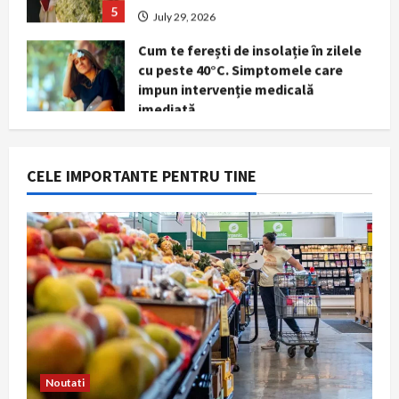
Cum te ferești de insolație în zilele
cu peste 40°C. Simptomele care
impun intervenție medicală
imediată
1
August 7, 2026
Marile magazine reduc consumul de
energie în orele de vârf. Aerul
CELE IMPORTANTE PENTRU TINE
condiționat va fi limitat, iar
reclamele luminoase vor fi stinse
2
noaptea
August 5, 2026
General american avertizează că
SUA riscă să nu mai poată apăra
simultan Israelul și propriul
teritoriu
3
August 3, 2026
Noutati
Cum să evaluezi corect prețul unei