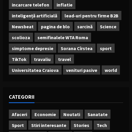
incarcare telefon
inflatie
inteligență artificială
lead-uri pentru firme B2B
Newsbeat
pagina de blo
sarcină
Science
scolioza
semifinalele WTA Roma
simptome depresie
Sorana Cîrstea
sport
TikTok
travaliu
travel
Universitatea Craiova
venituri pasive
world
CATEGORII
Afaceri
Economie
Noutati
Sanatate
Sport
Stiri interesante
Stories
Tech