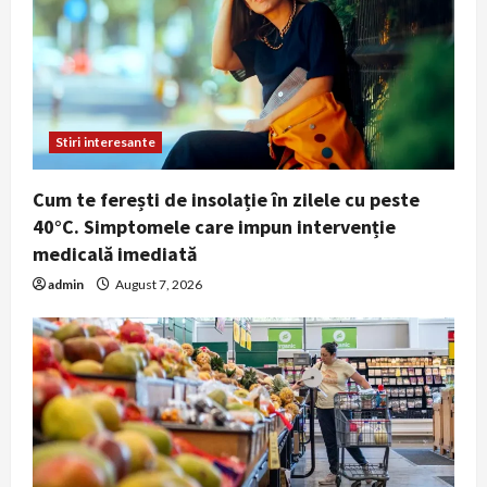
Obiceiul simplu pe care medicii îl
recomandă dimineața pentru o viață
mai lungă. Nu este vorba despre
cafea sau antrenamente intense
5
July 29, 2026
Stiri interesante
Cum te ferești de insolație în zilele cu peste
40°C. Simptomele care impun intervenție
medicală imediată
admin
August 7, 2026