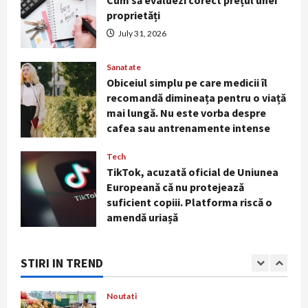
Cum să evaluezi corect prețul unei
4
proprietăți
Sanatate
July 31, 2026
Obiceiul simplu pe care medicii îl
recomandă dimineața pentru o viață
Sanatate
mai lungă. Nu este vorba despre
Obiceiul simplu pe care medicii îl
cafea sau antrenamente intense
5
recomandă dimineața pentru o viață
July 29, 2026
mai lungă. Nu este vorba despre
Stiri interesante
cafea sau antrenamente intense
Cum te ferești de insolație în zilele
cu peste 40°C. Simptomele care
July 29, 2026
Tech
impun intervenție medicală
TikTok, acuzată oficial de Uniunea
imediată
1
Europeană că nu protejează
August 7, 2026
suficient copiii. Platforma riscă o
Noutati
amendă uriașă
Marile magazine reduc consumul de
energie în orele de vârf. Aerul
July 27, 2026
condiționat va fi limitat, iar
STIRI IN TREND
reclamele luminoase vor fi stinse
2
noaptea
World
August 5, 2026