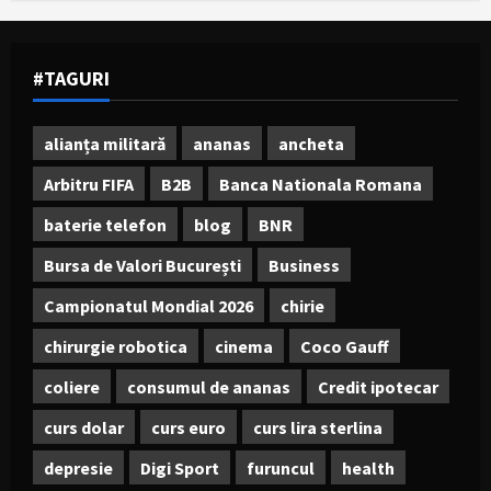
#TAGURI
alianța militară
ananas
ancheta
Arbitru FIFA
B2B
Banca Nationala Romana
baterie telefon
blog
BNR
Bursa de Valori București
Business
Campionatul Mondial 2026
chirie
chirurgie robotica
cinema
Coco Gauff
coliere
consumul de ananas
Credit ipotecar
curs dolar
curs euro
curs lira sterlina
depresie
Digi Sport
furuncul
health