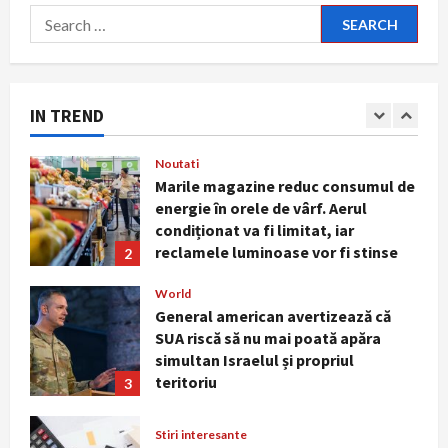
dar
Search
July 29, 2026
România
Stiri interesante
se
for:
confruntă
Cum te ferești de insolație în zilele
cu
cu peste 40°C. Simptomele care
lipsa
medicilor
impun intervenție medicală
oftalmopediatri
IN TREND
imediată
1
August 7, 2026
Noutati
Marile magazine reduc consumul de
energie în orele de vârf. Aerul
condiționat va fi limitat, iar
reclamele luminoase vor fi stinse
2
noaptea
World
August 5, 2026
General american avertizează că
SUA riscă să nu mai poată apăra
simultan Israelul și propriul
teritoriu
3
August 3, 2026
Stiri interesante