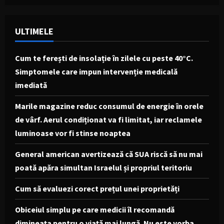
ULTIMELE
Cum te ferești de insolație în zilele cu peste 40°C.
Simptomele care impun intervenție medicală
imediată
Marile magazine reduc consumul de energie în orele
de vârf. Aerul condiționat va fi limitat, iar reclamele
luminoase vor fi stinse noaptea
General american avertizează că SUA riscă să nu mai
poată apăra simultan Israelul și propriul teritoriu
Cum să evaluezi corect prețul unei proprietăți
Obiceiul simplu pe care medicii îl recomandă
dimineața pentru o viață mai lungă. Nu este vorba