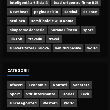
inteligență artificială
lead-uri pentru firme B2B
Newsbeat
pagina de blo
sarcină
Science
scolioza
semifinalele WTA Roma
simptome depresie
Sorana Cîrstea
sport
TikTok
travaliu
travel
Universitatea Craiova
venituri pasive
world
CATEGORII
Afaceri
Economie
Noutati
Sanatate
Sport
Stiri interesante
Stories
Tech
Uncategorized
Western
World