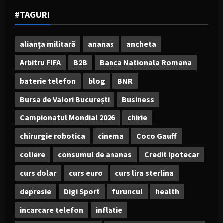
#TAGURI
alianța militară
ananas
ancheta
Arbitru FIFA
B2B
Banca Nationala Romana
baterie telefon
blog
BNR
Bursa de Valori București
Business
Campionatul Mondial 2026
chirie
chirurgie robotica
cinema
Coco Gauff
coliere
consumul de ananas
Credit ipotecar
curs dolar
curs euro
curs lira sterlina
depresie
Digi Sport
furuncul
health
incarcare telefon
inflatie