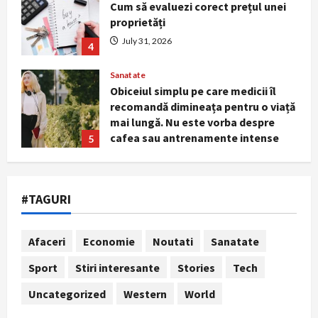
Cum să evaluezi corect prețul unei
proprietăți
July 31, 2026
4
Sanatate
Obiceiul simplu pe care medicii îl
recomandă dimineața pentru o viață
mai lungă. Nu este vorba despre
cafea sau antrenamente intense
5
July 29, 2026
Stiri interesante
Cum te ferești de insolație în zilele
#TAGURI
cu peste 40°C. Simptomele care
impun intervenție medicală
imediată
1
Afaceri
Economie
Noutati
Sanatate
August 7, 2026
Noutati
Sport
Stiri interesante
Stories
Tech
Marile magazine reduc consumul de
energie în orele de vârf. Aerul
Uncategorized
Western
World
condiționat va fi limitat, iar