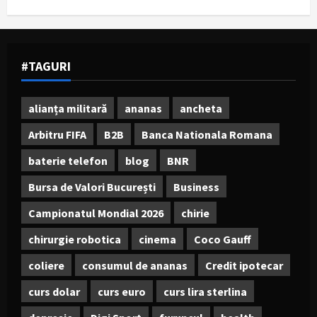
#TAGURI
alianța militară
ananas
ancheta
Arbitru FIFA
B2B
Banca Nationala Romana
baterie telefon
blog
BNR
Bursa de Valori București
Business
Campionatul Mondial 2026
chirie
chirurgie robotica
cinema
Coco Gauff
coliere
consumul de ananas
Credit ipotecar
curs dolar
curs euro
curs lira sterlina