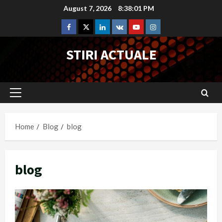
Skip
August 7, 2026
8:38:02 PM
to
Facebook
Twitter
Linkedin
VK
Youtube
Instagram
content
STIRI ACTUALE
Primary
Menu
Home
Blog
blog
blog