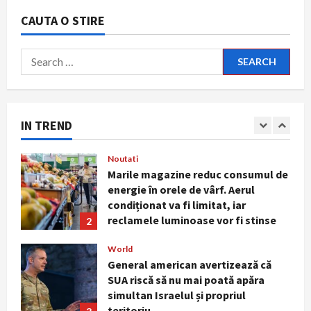
să
recomandă dimineața pentru o viață
creezi
CAUTA O STIRE
un
mai lungă. Nu este vorba despre
blog
cafea sau antrenamente intense
5
care
generează
Search
July 29, 2026
trafic
Stiri interesante
organic
for:
și
Cum te ferești de insolație în zilele
venituri
cu peste 40°C. Simptomele care
pasive
impun intervenție medicală
IN TREND
imediată
1
August 7, 2026
Noutati
Marile magazine reduc consumul de
energie în orele de vârf. Aerul
condiționat va fi limitat, iar
reclamele luminoase vor fi stinse
2
noaptea
World
August 5, 2026
General american avertizează că
SUA riscă să nu mai poată apăra
simultan Israelul și propriul
teritoriu