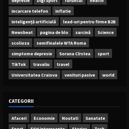
depresie
Digi Sport
furuncul
health
incarcare telefon
inflatie
inteligență artificială
lead-uri pentru firme B2B
Newsbeat
pagina de blo
sarcină
Science
scolioza
semifinalele WTA Roma
simptome depresie
Sorana Cîrstea
sport
TikTok
travaliu
travel
Universitatea Craiova
venituri pasive
world
CATEGORII
Afaceri
Economie
Noutati
Sanatate
Sport
Stiri interesante
Stories
Tech