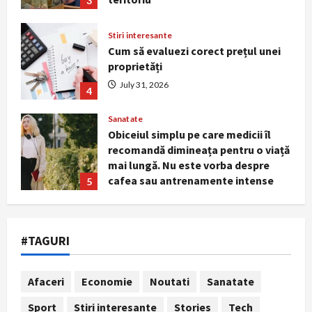
3
August 3, 2026
Stiri interesante
Cum să evaluezi corect prețul unei
proprietăți
July 31, 2026
4
Sanatate
Obiceiul simplu pe care medicii îl
recomandă dimineața pentru o viață
mai lungă. Nu este vorba despre
cafea sau antrenamente intense
5
July 29, 2026
Stiri interesante
Cum te ferești de insolație în zilele
#TAGURI
cu peste 40°C. Simptomele care
impun intervenție medicală
imediată
1
Afaceri
Economie
Noutati
Sanatate
August 7, 2026
Noutati
Sport
Stiri interesante
Stories
Tech