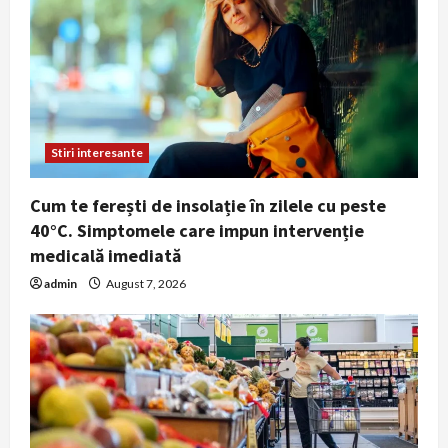
cafea sau antrenamente intense
5
July 29, 2026
Stiri interesante
Cum te ferești de insolație în zilele cu peste
40°C. Simptomele care impun intervenție
medicală imediată
admin
August 7, 2026