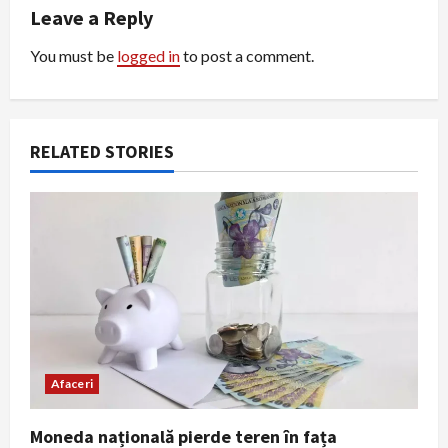
v
Leave a Reply
i
You must be
logged in
to post a comment.
g
a
RELATED STORIES
t
i
o
n
Afaceri
Moneda națională pierde teren în fața