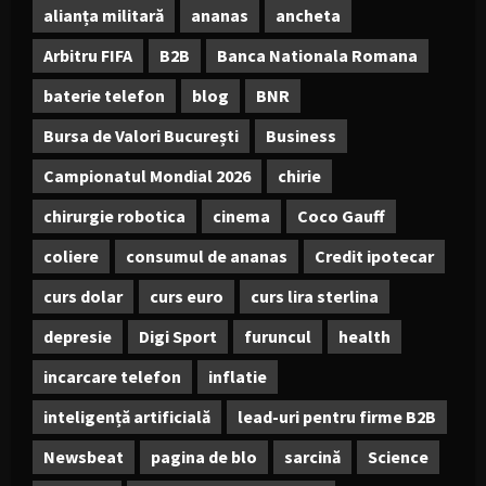
alianța militară
ananas
ancheta
Arbitru FIFA
B2B
Banca Nationala Romana
baterie telefon
blog
BNR
Bursa de Valori București
Business
Campionatul Mondial 2026
chirie
chirurgie robotica
cinema
Coco Gauff
coliere
consumul de ananas
Credit ipotecar
curs dolar
curs euro
curs lira sterlina
depresie
Digi Sport
furuncul
health
incarcare telefon
inflatie
inteligență artificială
lead-uri pentru firme B2B
Newsbeat
pagina de blo
sarcină
Science