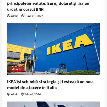
principalelor valute. Euro, dolarul și lira au
urcat în cursul BNR
admin
June 23, 2026
Noutati
Marile magazine reduc consumul de
energie în orele de vârf. Aerul
condiționat va fi limitat, iar
Afaceri
reclamele luminoase vor fi stinse
2
noaptea
World
IKEA își schimbă strategia și testează un nou
August 5, 2026
General american avertizează că
model de afacere în Italia
SUA riscă să nu mai poată apăra
admin
May 6, 2026
simultan Israelul și propriul
teritoriu
3