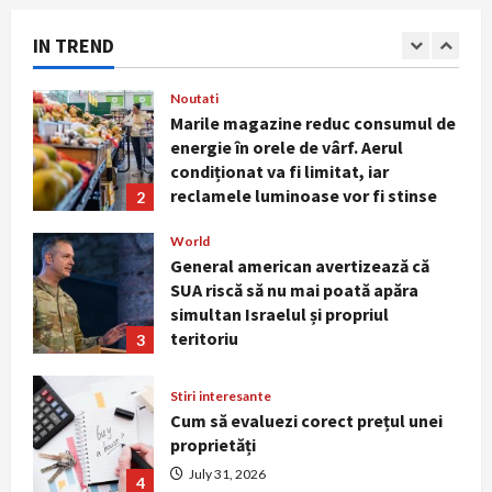
energie în orele de vârf. Aerul
condiționat va fi limitat, iar
IN TREND
reclamele luminoase vor fi stinse
2
noaptea
World
August 5, 2026
General american avertizează că
SUA riscă să nu mai poată apăra
simultan Israelul și propriul
teritoriu
3
August 3, 2026
Stiri interesante
Cum să evaluezi corect prețul unei
proprietăți
July 31, 2026
4
Sanatate
Obiceiul simplu pe care medicii îl
recomandă dimineața pentru o viață
mai lungă. Nu este vorba despre
cafea sau antrenamente intense
5