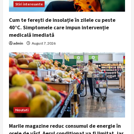
Stiri interesante
Cum te ferești de insolație în zilele cu peste
40°C. Simptomele care impun intervenție
medicală imediată
admin
August 7, 2026
Noutati
Marile magazine reduc consumul de energie în
orele de vârf. Aerul condiționat va fi limitat, iar