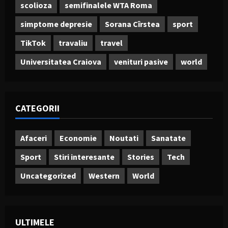
scolioza
semifinalele WTA Roma
simptome depresie
Sorana Cîrstea
sport
TikTok
travaliu
travel
Universitatea Craiova
venituri pasive
world
CATEGORII
Afaceri
Economie
Noutati
Sanatate
Sport
Stiri interesante
Stories
Tech
Uncategorized
Western
World
ULTIMELE