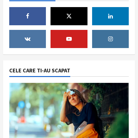
Cum să evaluezi corect prețul unei
proprietăți
July 31, 2026
4
Sanatate
Obiceiul simplu pe care medicii îl
recomandă dimineața pentru o viață
mai lungă. Nu este vorba despre
cafea sau antrenamente intense
5
July 29, 2026
CELE CARE TI-AU SCAPAT