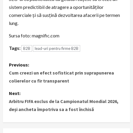
sistem predictibil de atragere a oportunităților
comerciale și să susțină dezvoltarea afacerii pe termen
lung.
Sursa foto: magnific.com
Tags:
B2B
lead-uri pentru firme B2B
P
Previous:
o
Cum creezi un efect sofisticat prin suprapunerea
colierelor cu fir transparent
s
Next:
t
Arbitru FIFA exclus de la Campionatul Mondial 2026,
deși ancheta împotriva sa a fost închisă
n
a