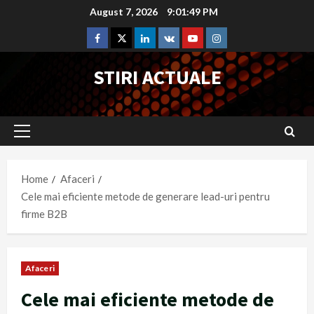
Skip
August 7, 2026
9:01:50 PM
to
Facebook
Twitter
Linkedin
VK
Youtube
Instagram
content
STIRI ACTUALE
Primary
Menu
Home
Afaceri
Cele mai eficiente metode de generare lead-uri pentru
firme B2B
Afaceri
Cele mai eficiente metode de